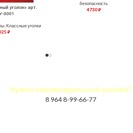
безопасность
ный уголок» арт.
4730
₽
У-0001
лы
,
Классные уголки
025
₽
Не нашли нужный стенд?
Нужен индивидуальный дизайн?
8 964 8-99-66-77